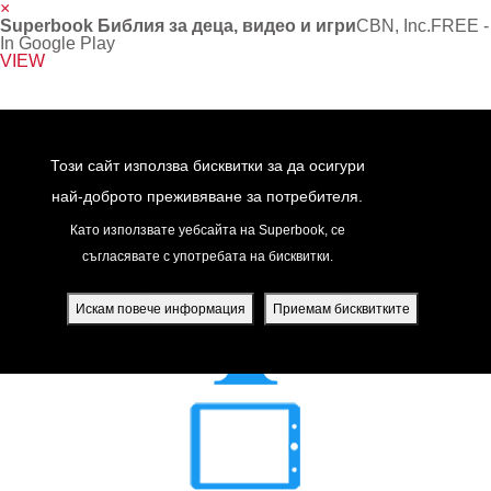
×
Superbook Библия за деца, видео и игри
CBN, Inc.
FREE -
In Google Play
VIEW
Return to Content
Този сайт използва бисквитки за да осигури
най-доброто преживяване за потребителя.
Като използвате уебсайта на Superbook, се
съгласявате с употребата на бисквитки.
йте
ди
Искам повече информация
Приемам бисквитките
я