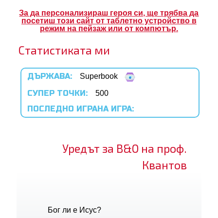
вания
За да персонализираш героя си, ще трябва да
посетиш този сайт от таблетно устройство в
жение
режим на пейзаж или от компютър.
Статистиката ми
атно Superbook приложение
ане
ДЪРЖАВА:
Superbook
трация
СУПЕР ТОЧКИ:
500
ПОСЛЕДНО ИГРАНА ИГРА:
ни езика
Уредът за В&О на проф.
Квантов
Бог ли е Исус?