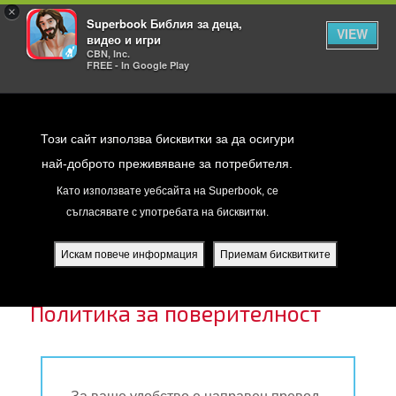
×
Superbook Библия за деца,
VIEW
видео и игри
CBN, Inc.
FREE - In Google Play
Return to Content
Този сайт използва бисквитки за да осигури
най-доброто преживяване за потребителя.
ПОЛИТИКА ЗА ПОВЕРИТЕЛНОСТ
Като използвате уебсайта на Superbook, се
съгласявате с употребата на бисквитки.
йте
ди
Искам повече информация
Приемам бисквитките
я
Политика за поверителност