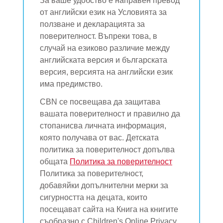
За ваше удобство е направен превод
вания
от английски език на Условията за
ползване и декларацията за
жение
поверителност. Въпреки това, в
случай на езиково различие между
атно Superbook приложение
английската версия и българската
версия, версията на английски език
ане
има предимство.
трация
CBN се посвещава да защитава
вашата поверителност и правилно да
ни езика
стопанисва личната информация,
която получава от вас. Детската
политика за поверителност допълва
общата
Политика за поверителност
Политика за поверителност,
добавяйки допълнителни мерки за
сигурността на децата, които
посещават сайта на Книга на книгите
съобразно с Children's Online Privacy