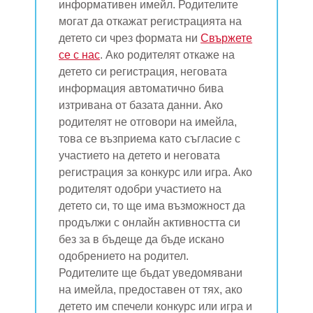
информативен имейл. Родителите
могат да откажат регистрацията на
детето си чрез формата ни
Свържете
се с нас
. Ако родителят откаже на
детето си регистрация, неговата
информация автоматично бива
изтривана от базата данни. Ако
родителят не отговори на имейла,
това се възприема като съгласие с
участието на детето и неговата
регистрация за конкурс или игра. Ако
родителят одобри участието на
детето си, то ще има възможност да
продължи с онлайн активността си
без за в бъдеще да бъде искано
одобрението на родител.
Родителите ще бъдат уведомявани
на имейла, предоставен от тях, ако
детето им спечели конкурс или игра и