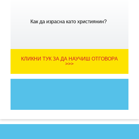
Как да израсна като християнин?
КЛИКНИ ТУК ЗА ДА НАУЧИШ ОТГОВОРА
>>>