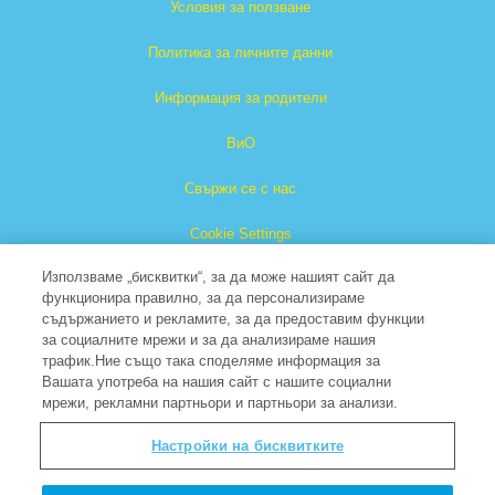
Условия за ползване
Политика за личните данни
Информация за родители
ВиО
Свържи се с нас
Cookie Settings
Използваме „бисквитки“, за да може нашият сайт да
функционира правилно, за да персонализираме
съдържанието и рекламите, за да предоставим функции
за социалните мрежи и за да анализираме нашия
трафик.Ние също така споделяме информация за
Вашата употреба на нашия сайт с нашите социални
Superbook е регистрирана търговска марка на Christian
мрежи, рекламни партньори и партньори за анализи.
Broadcasting Network, Inc.
Настройки на бисквитките
Всички права запазени.