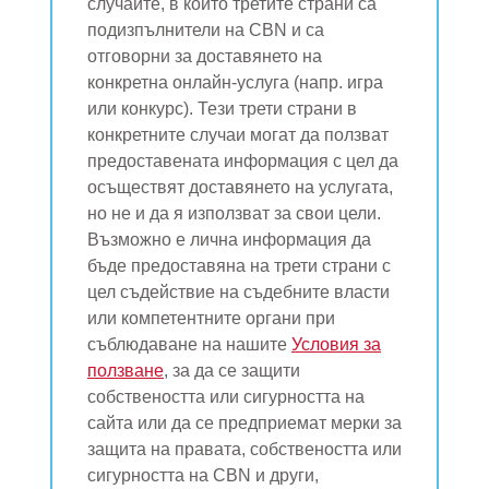
случаите, в които третите страни са
подизпълнители на CBN и са
отговорни за доставянето на
конкретна онлайн-услуга (напр. игра
или конкурс). Тези трети страни в
конкретните случаи могат да ползват
предоставената информация с цел да
осъществят доставянето на услугата,
но не и да я използват за свои цели.
Възможно е лична информация да
бъде предоставяна на трети страни с
цел съдействие на съдебните власти
или компетентните органи при
съблюдаване на нашите
Условия за
ползване
, за да се защити
собствеността или сигурността на
сайта или да се предприемат мерки за
защита на правата, собствеността или
сигурността на CBN и други,