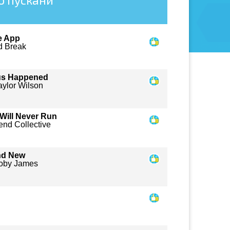
о пускани
e App
d Break
us Happened
aylor Wilson
Will Never Run
end Collective
nd New
oby James