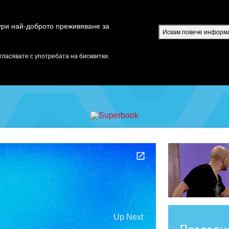
Безплатно S
гури най-доброто преживяване за
Искам повече информ
РИЙТЕ
ЕПИЗОДИ
БИБЛИЯ
ВИДЕО
РАДИО
ПРЕДАВАН
гласявате с употребата на бисквитки.
Up Next