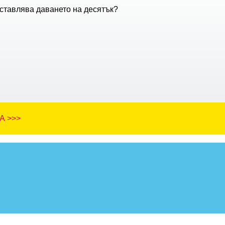
ставлява даването на десятък?
А >>>