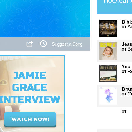
Последн
Bibl
от A
Suggest a Song
Jes
от B
You 
от R
Bra
от C
от