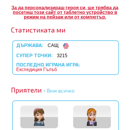
вания
За да персонализираш героя си, ще трябва да
посетиш този сайт от таблетно устройство в
жение
режим на пейзаж или от компютър.
Статистиката ми
атно Superbook приложение
ане
ДЪРЖАВА:
САЩ
трация
СУПЕР ТОЧКИ:
3215
ПОСЛЕДНО ИГРАНА ИГРА:
ни езика
Експедиция Гълъб
Приятели
> Виж всичко