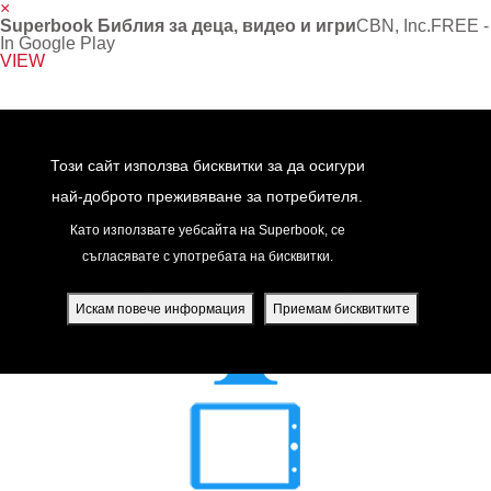
×
Superbook Библия за деца, видео и игри
CBN, Inc.
FREE -
In Google Play
VIEW
Return to Content
Този сайт използва бисквитки за да осигури
най-доброто преживяване за потребителя.
Като използвате уебсайта на Superbook, се
съгласявате с употребата на бисквитки.
йте
ди
Искам повече информация
Приемам бисквитките
я