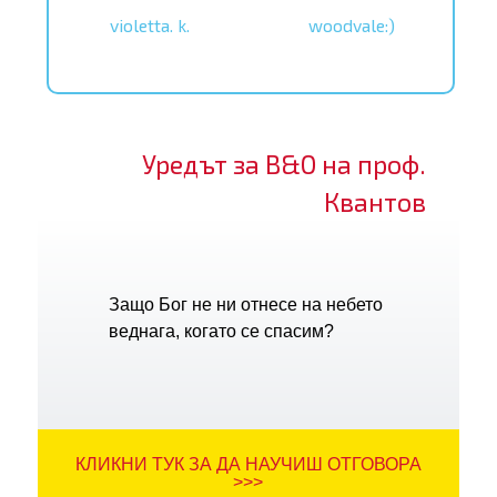
violetta. k.
woodvale:)
Уредът за В&О на проф.
Квантов
Защо Бог не ни отнесе на небето
веднага, когато се спасим?
КЛИКНИ ТУК ЗА ДА НАУЧИШ ОТГОВОРА
>>>