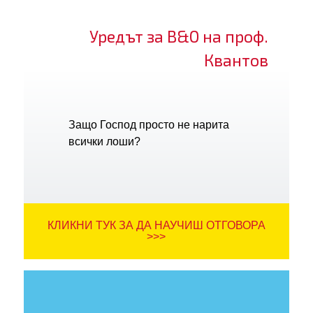
Уредът за В&О на проф.
Квантов
Защо Господ просто не нарита
всички лоши?
КЛИКНИ ТУК ЗА ДА НАУЧИШ ОТГОВОРА
>>>