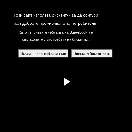
Return to Content
Този сайт използва бисквитки за да осигури
най-доброто преживяване за потребителя.
Като използвате уебсайта на Superbook, се
съгласявате с употребата на бисквитки.
йте
ди
Искам повече информация
Приемам бисквитките
я
вания
жение
атно Superbook приложение