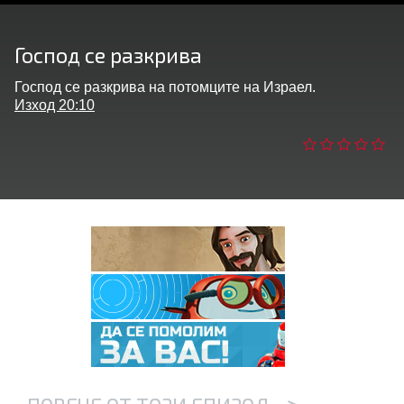
ане
Господ се разкрива
трация
Господ се разкрива на потомците на Израел.
Изход 20:10
ни езика