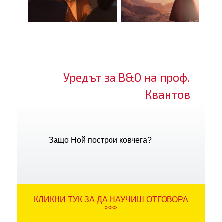
Уредът за В&О на проф.
Квантов
Защо Ной построи ковчега?
КЛИКНИ ТУК ЗА ДА НАУЧИШ ОТГОВОРА
>>>