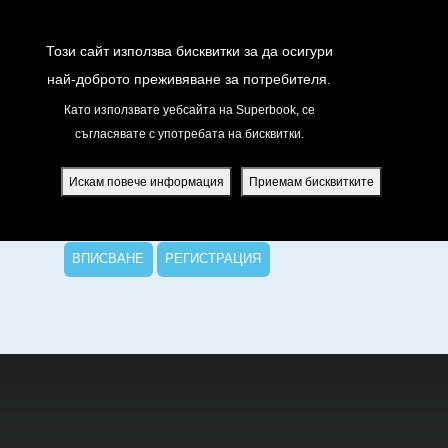
Return to Content
Този сайт използва бисквитки за да осигури
най-доброто преживяване за потребителя.
Като използвате уебсайта на Superbook, се
съгласявате с употребата на бисквитки.
йте
Да гледаш епизода
ди
Искам повече информация
Приемам бисквитките
Впиши се или се регистрирай
я
ВПИСВАНЕ
РЕГИСТРАЦИЯ
вания
жение
атно Superbook приложение