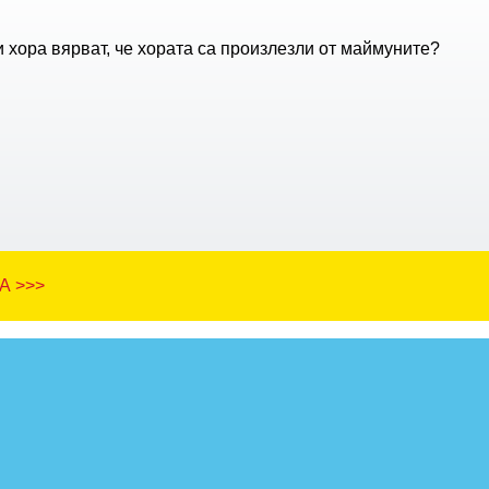
 хора вярват, че хората са произлезли от маймуните?
А >>>