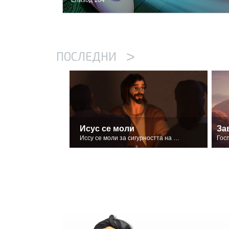
>
ПОСЛЕДНИ
Исус се моли
За
Иссу се моли за сигурността на своите последователи.