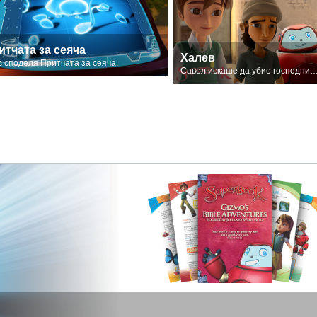
итчата за сеяча
Халев
с споделя Притчата за сеяча.
Савел искаше да убие господните последов