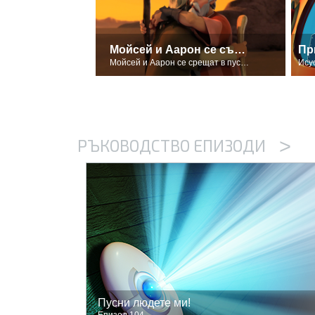
Мойсей и Аарон се събират отново
Пр
Мойсей и Аарон се срещат в пустинята
Ису
>
РЪКОВОДСТВО ЕПИЗОДИ
Пусни людете ми!
Епизод 104