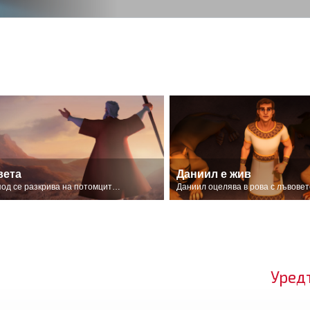
вета
Даниил е жив
Господ се разкрива на потомците на Израел.
Даниил оцелява в рова с лъвовет
Уред