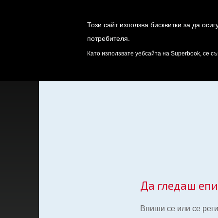
Този сайт използва бисквитки за да оси
потребителя.
ИГРИ
ОТК
Като използвате уебсайта на Superbook, се съ
Да гледаш еп
Впиши се или се рег