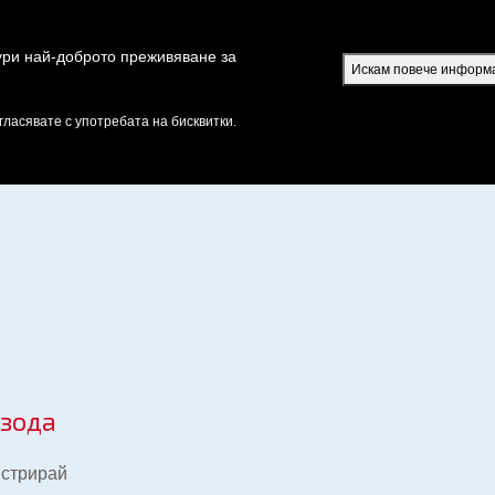
Безплатно S
гури най-доброто преживяване за
Искам повече информ
РИЙТЕ
ЕПИЗОДИ
БИБЛИЯ
ВИДЕО
РАДИО
ПРЕДАВАН
гласявате с употребата на бисквитки.
изода
истрирай