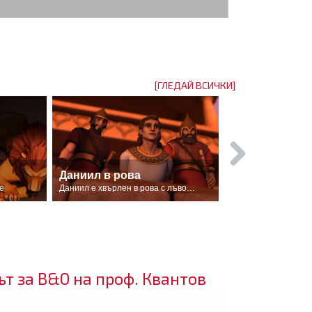
[ГЛЕДАЙ ВСИЧКИ]
Даниил в рова
е
Даниил е хвърлен в рова с лъвовете
ът за В&О на проф. Квантов