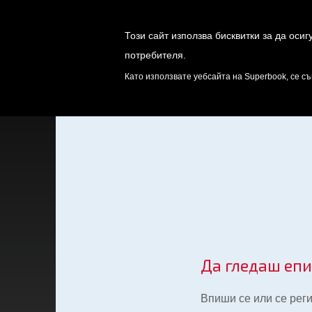
Този сайт използва бисквитки за да оси
потребителя.
ИГРИ
ОТК
Като използвате уебсайта на Superbook, се съ
Да гледаш еп
Впиши се или се рег