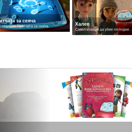
итчата за сеяча
Халев
с споделя Притчата за сеяча.
Савел искаше да убие господните последов