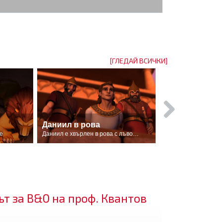
[ГЛЕДАЙ ВСИЧКИ]
Даниил в рова
е
Даниил е хвърлен в рова с лъвовете
ът за В&О на проф. Квантов