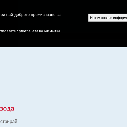
Безплатно S
гури най-доброто преживяване за
Искам повече информ
РИЙТЕ
ЕПИЗОДИ
БИБЛИЯ
ВИДЕО
РАДИО
ПРЕДАВАН
гласявате с употребата на бисквитки.
изода
истрирай