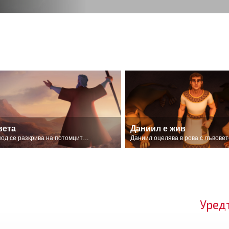
вета
Даниил е жив
Господ се разкрива на потомците на Израел.
Даниил оцелява в рова с лъвовет
Уред