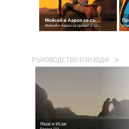
Мойсей и Аарон се събират отново
Пр
Мойсей и Аарон се срещат в пустинята
Ису
>
РЪКОВОДСТВО ЕПИЗОДИ
Яков и Исав
Епизод 103