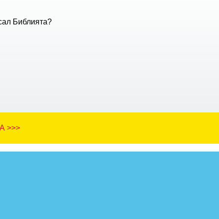
сал Библията?
А >>>