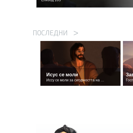
>
ПОСЛЕДНИ
Исус се моли
За
Иссу се моли за сигурността на своите последователи.