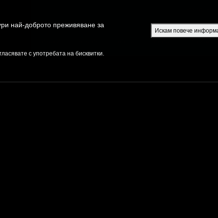
Безплатно S
гури най-доброто преживяване за
Искам повече информ
РИЙТЕ
ЕПИЗОДИ
БИБЛИЯ
ВИДЕО
РАДИО
ПРЕДАВАН
гласявате с употребата на бисквитки.