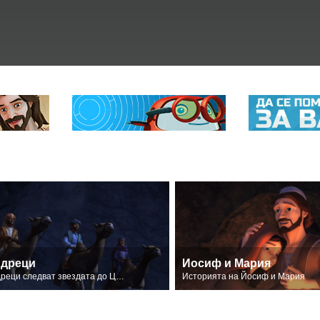
дреци
Йосиф и Мария
Мъдреци следват звездата до Царя на евреите.
Историята на Йосиф и Мария