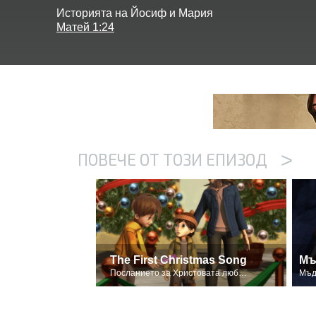
Историята на Йосиф и Мария
Матей 1:24
>
ПОВЕЧЕ ОТ ТОЗИ ЕПИЗОД
The First Christmas Song
Мъ
Посланието за Христовата любов към всеки от нас.