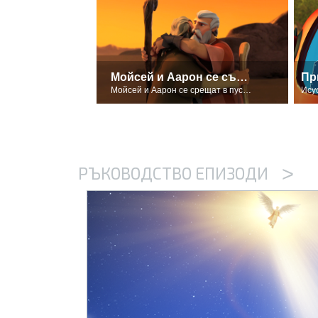
Мойсей и Аарон се събират отново
Пр
Мойсей и Аарон се срещат в пустинята
Ису
>
РЪКОВОДСТВО ЕПИЗОДИ