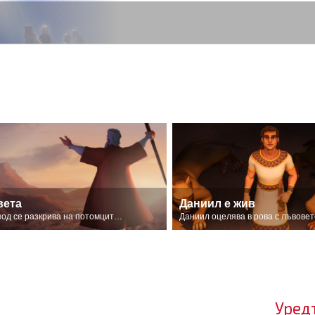
вета
Даниил е жив
Господ се разкрива на потомците на Израел.
Даниил оцелява в рова с лъвовет
Уред