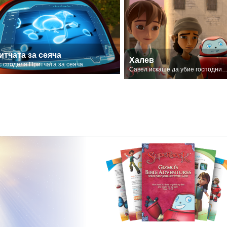
итчата за сеяча
Халев
с споделя Притчата за сеяча.
Савел искаше да убие господните последов