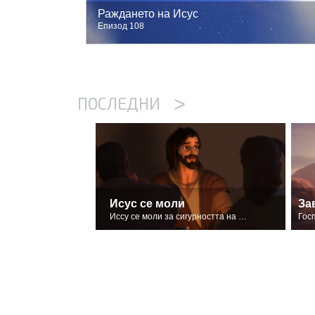
Раждането на Исус
Епизод 108
>
ПОСЛЕДНИ
Исус се моли
За
Иссу се моли за сигурността на своите последователи.