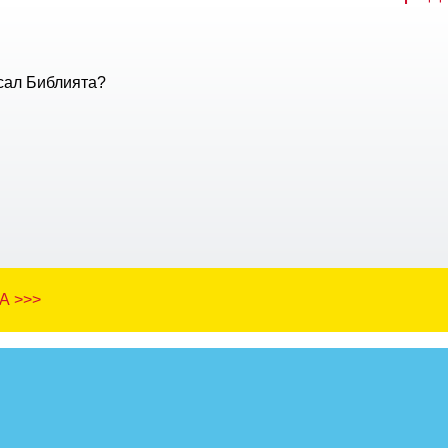
сал Библията?
А >>>