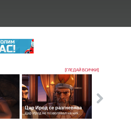
[ГЛЕДАЙ ВСИЧКИ]
Цар Ирод се разгневява
Гавриил и
Цар Ирод не позволявал на никого да се меси в управлението му.