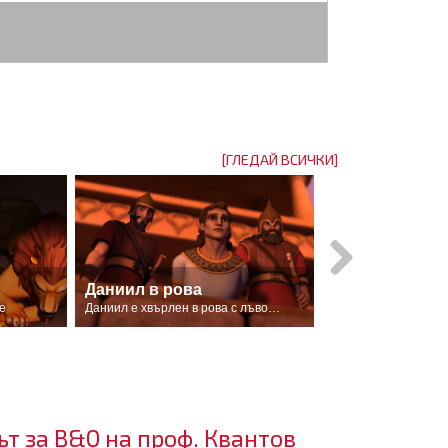
[ГЛЕДАЙ ВСИЧКИ]
Даниил в рова
е
Даниил е хвърлен в рова с лъвовете
ът за В&О на проф. Квантов