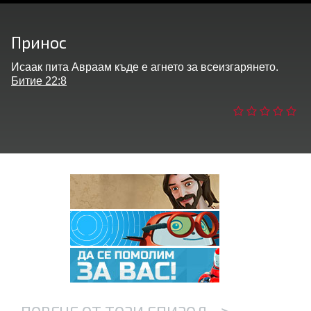
ане
Принос
трация
Исаак пита Авраам къде е агнето за всеизгарянето.
Битие 22:8
ни езика