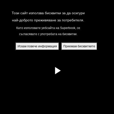
Return to Content
Този сайт използва бисквитки за да осигури
най-доброто преживяване за потребителя.
Като използвате уебсайта на Superbook, се
съгласявате с употребата на бисквитки.
йте
ди
Искам повече информация
Приемам бисквитките
я
вания
жение
атно Superbook приложение