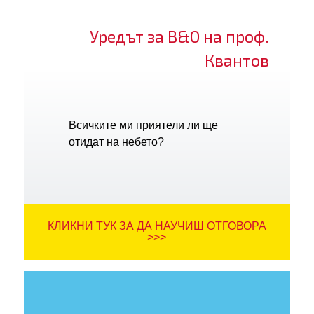
Уредът за В&О на проф.
Квантов
Всичките ми приятели ли ще
отидат на небето?
КЛИКНИ ТУК ЗА ДА НАУЧИШ ОТГОВОРА
>>>